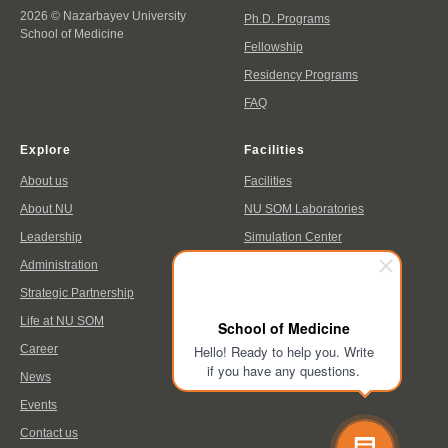
2026 © Nazarbayev University
Ph.D. Programs
School of Medicine
Fellowship
Residency Programs
FAQ
Explore
Facilities
About us
Facilities
About NU
NU SOM Laboratories
Leadership
Simulation Center
Administration
UMC
Strategic Partnership
Library
Life at NU SOM
School of Medicine
Career
Hello! Ready to help you. Write
if you have any questions.
News
Events
Contact us