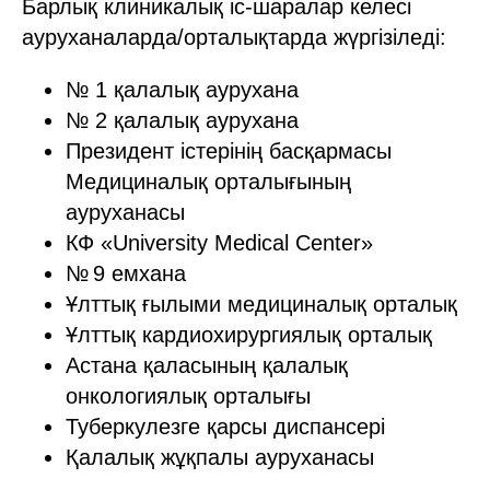
Барлық клиникалық іс-шаралар келесі
ауруханаларда/орталықтарда жүргізіледі:
№ 1 қалалық аурухана
№ 2 қалалық аурухана
Президент істерінің басқармасы
Медициналық орталығының
ауруханасы
КФ «University Medical Center»
№ 9 емхана
Ұлттық ғылыми медициналық орталық
Ұлттық кардиохирургиялық орталық
Астана қаласының қалалық
онкологиялық орталығы
Туберкулезге қарсы диспансері
Қалалық жұқпалы ауруханасы