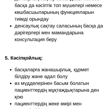
басқа да кәсіптік топ мүшелері немесе
көшбасшыларының функцияларын
тиімді орындау
денсаулық сақтау саласының басқа да
дәрігерлері мен мамандарына
консультация беру
5. Кәсіпқойлық:
басқаларға жанашырлық, құрмет
білдіру және адал болу
өз мүдделерінен басым болатын
пациенттердің мұқтаждықтарына ден
қою
пациенттердің жеке өмірі мен