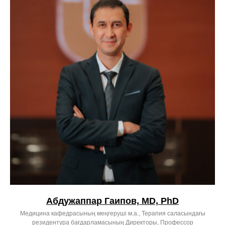
Абдужаппар Гаипов, MD, PhD
Медицина кафедрасының меңгеруші м.а., Терапия саласындағы
резидентура бағдарламасының Директоры, Профессор