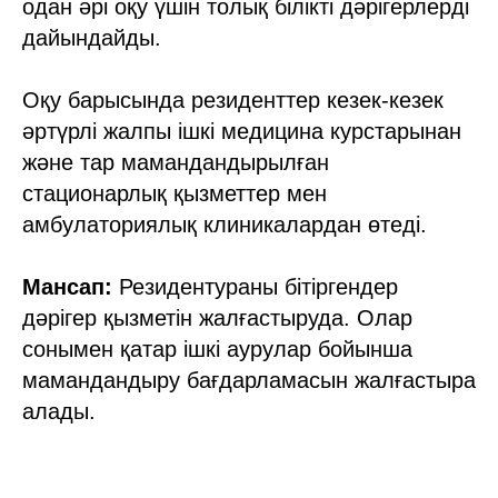
одан әрі оқу үшін толық білікті дәрігерлерді
дайындайды.
Оқу барысында резиденттер кезек-кезек
әртүрлі жалпы ішкі медицина курстарынан
және тар мамандандырылған
стационарлық қызметтер мен
амбулаториялық клиникалардан өтеді.
Мансап:
Резидентураны бітіргендер
дәрігер қызметін жалғастыруда. Олар
сонымен қатар ішкі аурулар бойынша
мамандандыру бағдарламасын жалғастыра
алады.