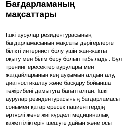
Бағдарламаның
мақсаттары
Ішкі аурулар резидентурасының
бағдарламасының мақсаты дәрігерлерге
білікті интернист болу үшін жан-жақты
оқыту мен білім беру болып табылады. Бұл
тренинг ересектер аурулары мен
жағдайларының кең ауқымын алдын алу,
диагностикалау және басқару бойынша
тәжірибені дамытуға бағытталған. Ішкі
аурулар резидентурасының бағдарламасы
сонымен қатар ересек пациенттердің
әртүрлі және жиі күрделі медициналық
қажеттіліктерін шешуге дайын және осы