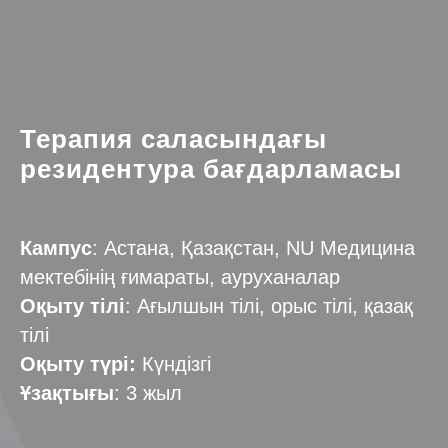
Терапия саласындағы
резидентура бағдарламасы
Кампус
: Астана, Қазақстан, NU Медицина
мектебінің ғимараты, ауруханалар
Оқыту тілі
: Ағылшын тілі, орыс тілі, қазақ
тілі
Оқыту түрі:
Күндізгі
Ұзақтығы
: 3 жыл