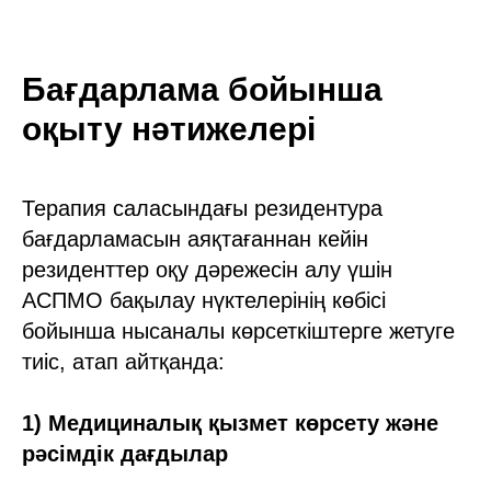
Бағдарлама бойынша
оқыту нәтижелері
Терапия саласындағы резидентура
бағдарламасын аяқтағаннан кейін
резиденттер оқу дәрежесін алу үшін
АСПМО бақылау нүктелерінің көбісі
бойынша нысаналы көрсеткіштерге жетуге
тиіс, атап айтқанда:
1) Медициналық қызмет көрсету және
рәсімдік дағдылар