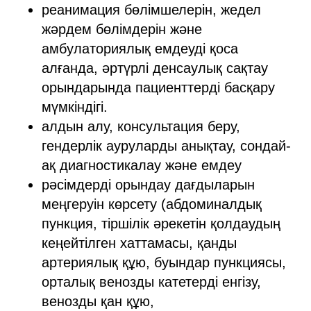
реанимация бөлімшелерін, жедел
жәрдем бөлімдерін және
амбулаториялық емдеуді қоса
алғанда, әртүрлі денсаулық сақтау
орындарында пациенттерді басқару
мүмкіндігі.
алдын алу, консультация беру,
гендерлік ауруларды анықтау, сондай-
ақ диагностикалау және емдеу
рәсімдерді орындау дағдыларын
меңгеруін көрсету (абдоминалдық
пункция, тіршілік әрекетін қолдаудың
кеңейтілген хаттамасы, қанды
артериялық құю, буындар пункциясы,
орталық венозды катетерді енгізу,
венозды қан құю,