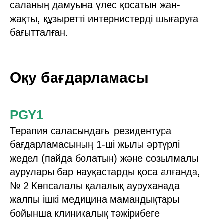
саланың дамуына үлес қосатын жан-
жақты, құзыретті интернистерді шығаруға
бағытталған.
Оқу бағдарламасы
PGY1
Терапия саласындағы резидентура
бағдарламасының 1-ші жылы әртүрлі
жедел (пайда болатын) және созылмалы
аурулары бар науқастарды қоса алғанда,
№ 2 Көпсалалы қалалық ауруханада
жалпы ішкі медицина мамандықтары
бойынша клиникалық тәжірибеге