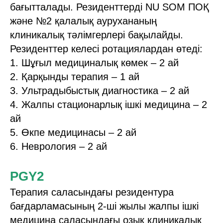
бағытталады. Резиденттерді NU SOM ПОҚ
және №2 қалалық аурухананың
клиникалық тәлімгерлері бақылайды.
Резиденттер келесі ротациялардан өтеді:
1. Шұғыл медициналық көмек – 2 ай
2. Қарқынды терапия – 1 ай
3. Ультрадыбыстық диагностика – 2 ай
4. Жалпы стационарлық ішкі медицина – 2
ай
5. Өкпе медицинасы – 2 ай
6. Неврология – 2 ай
PGY2
Терапия саласындағы резидентура
бағдарламасының 2-ші жылы жалпы ішкі
медицина саласындағы озық клиникалық