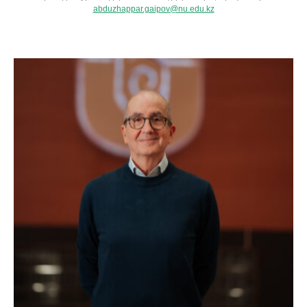
abduzhappar.gaipov@nu.edu.kz