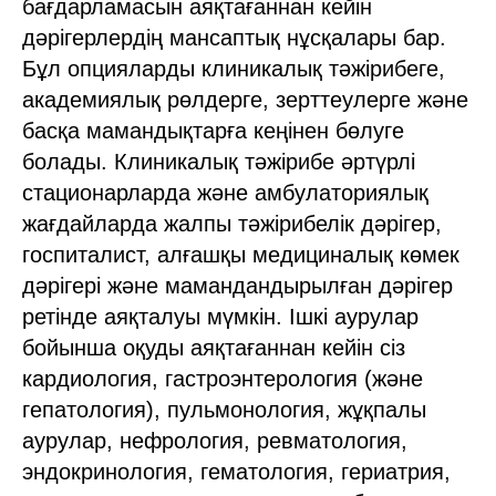
бағдарламасын аяқтағаннан кейін
дәрігерлердің мансаптық нұсқалары бар.
Бұл опцияларды клиникалық тәжірибеге,
академиялық рөлдерге, зерттеулерге және
басқа мамандықтарға кеңінен бөлуге
болады. Клиникалық тәжірибе әртүрлі
стационарларда және амбулаториялық
жағдайларда жалпы тәжірибелік дәрігер,
госпиталист, алғашқы медициналық көмек
дәрігері және мамандандырылған дәрігер
ретінде аяқталуы мүмкін. Ішкі аурулар
бойынша оқуды аяқтағаннан кейін сіз
кардиология, гастроэнтерология (және
гепатология), пульмонология, жұқпалы
аурулар, нефрология, ревматология,
эндокринология, гематология, гериатрия,