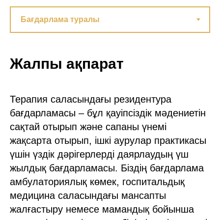
Жалпы ақпарат
Терапия саласындағы резидентура
бағдарламасы – бұл қауіпсіздік мәдениетін
сақтай отырып және сапаны үнемі
жақсарта отырып, ішкі аурулар практикасы
үшін үздік дәрігерлерді даярлаудың үш
жылдық бағдарламасы. Біздің бағдарлама
амбулаториялық көмек, госпитальдық
медицина саласындағы мансапты
жалғастыру немесе мамандық бойынша