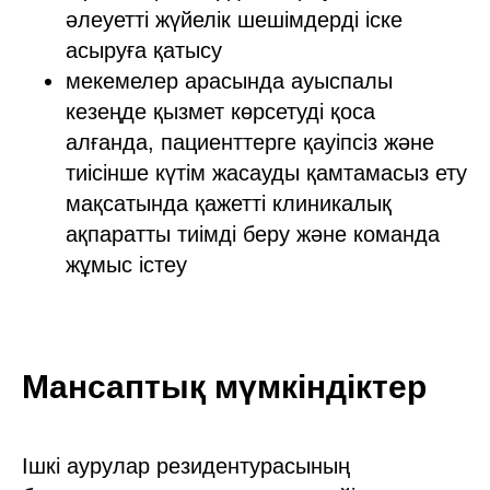
әлеуетті жүйелік шешімдерді іске
асыруға қатысу
мекемелер арасында ауыспалы
кезеңде қызмет көрсетуді қоса
алғанда, пациенттерге қауіпсіз және
тиісінше күтім жасауды қамтамасыз ету
мақсатында қажетті клиникалық
ақпаратты тиімді беру және команда
жұмыс істеу
Мансаптық мүмкіндіктер
Ішкі аурулар резидентурасының