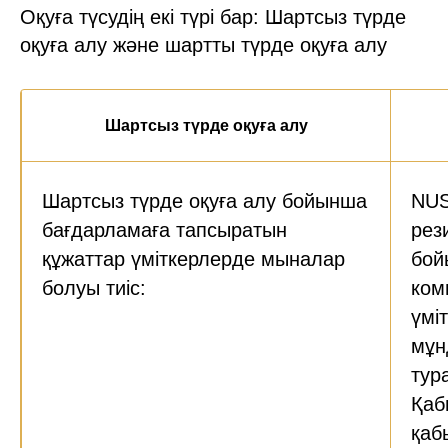
Оқуға түсудің екі түрі бар: Шартсыз түрде
оқуға алу және шартты түрде оқуға алу
Шартсыз түрде оқуға алу
Шартсыз түрде оқуға алу бойынша
NUS
бағдарламаға тапсыратын
рез
құжаттар үміткерлерде мыналар
бой
болуы тиіс:
ком
үмі
мұн
тур
Қаб
қаб