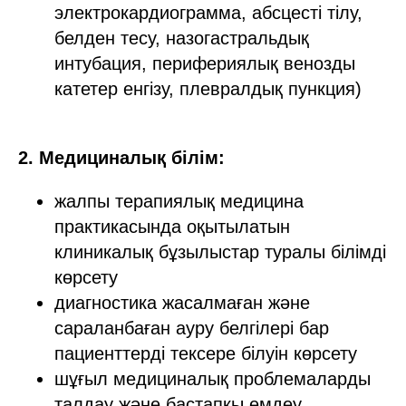
электрокардиограмма, абсцесті тілу,
белден тесу, назогастральдық
интубация, перифериялық венозды
катетер енгізу, плевралдық пункция)
2. Медициналық білім:
жалпы терапиялық медицина
практикасында оқытылатын
клиникалық бұзылыстар туралы білімді
көрсету
диагностика жасалмаған және
сараланбаған ауру белгілері бар
пациенттерді тексере білуін көрсету
шұғыл медициналық проблемаларды
талдау және бастапқы емдеу