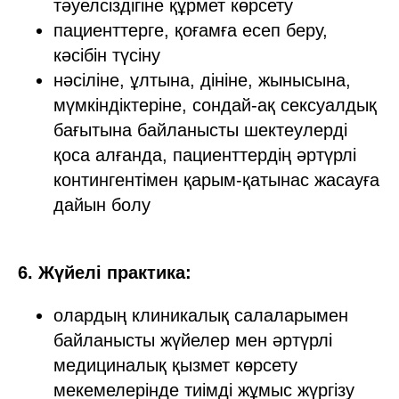
тәуелсіздігіне құрмет көрсету
пациенттерге, қоғамға есеп беру,
кәсібін түсіну
нәсіліне, ұлтына, дініне, жынысына,
мүмкіндіктеріне, сондай-ақ сексуалдық
бағытына байланысты шектеулерді
қоса алғанда, пациенттердің әртүрлі
контингентімен қарым-қатынас жасауға
дайын болу
6. Жүйелі практика:
олардың клиникалық салаларымен
байланысты жүйелер мен әртүрлі
медициналық қызмет көрсету
мекемелерінде тиімді жұмыс жүргізу