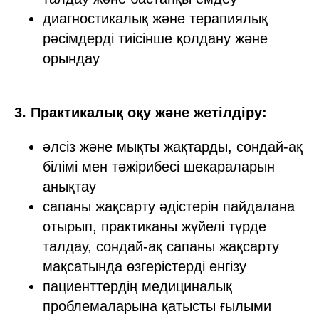
диагностикалық және терапиялық
рәсімдерді тиісінше қолдану және
орындау
3. Практикалық оқу және жетілдіру:
әлсіз және мықты жақтарды, сондай-ақ
білімі мен тәжірибесі шекараларын
анықтау
сапаны жақсарту әдістерін пайдалана
отырып, практиканы жүйелі түрде
талдау, сондай-ақ сапаны жақсарту
мақсатында өзгерістерді енгізу
пациенттердің медициналық
проблемаларына қатысты ғылыми