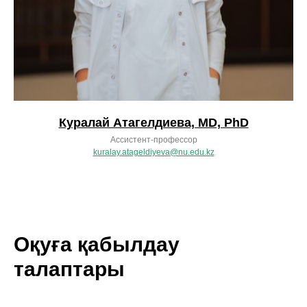
Куралай Атагелдиева, MD, PhD
Ассистент-профессор
kuralay.atageldiyeva@nu.edu.kz
Оқуға қабылдау
талаптары