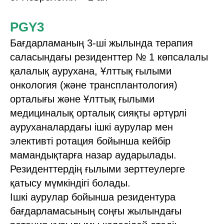
PGY3
Бағдарламаның 3-ші жылында терапия
саласындағы резиденттер № 1 көпсалалы
қалалық аурухана, Ұлттық ғылыми
онкология (және трансплантология)
орталығы және Ұлттық ғылыми
медициналық орталық сияқты әртүрлі
ауруханалардағы ішкі аурулар мен
элективті ротация бойынша кейбір
мамандықтарға назар аударылады.
Резиденттердің ғылыми зерттеулерге
қатысу мүмкіндігі болады.
Ішкі аурулар бойынша резидентура
бағдарламасының соңғы жылындағы