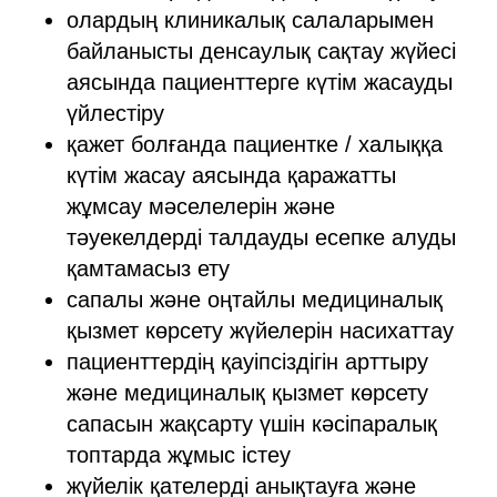
олардың клиникалық салаларымен
байланысты денсаулық сақтау жүйесі
аясында пациенттерге күтім жасауды
үйлестіру
қажет болғанда пациентке / халыққа
күтім жасау аясында қаражатты
жұмсау мәселелерін және
тәуекелдерді талдауды есепке алуды
қамтамасыз ету
сапалы және оңтайлы медициналық
қызмет көрсету жүйелерін насихаттау
пациенттердің қауіпсіздігін арттыру
және медициналық қызмет көрсету
сапасын жақсарту үшін кәсіпаралық
топтарда жұмыс істеу
жүйелік қателерді анықтауға және