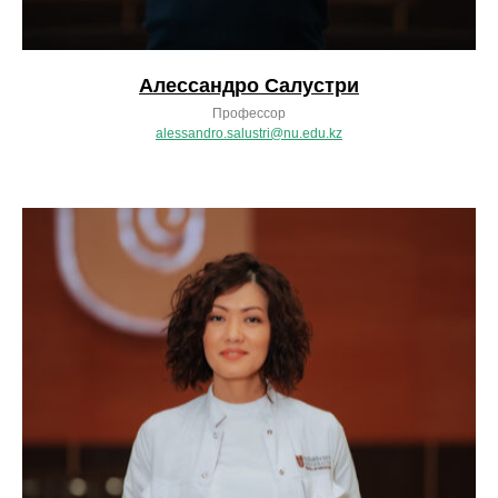
Алессандро Салустри
Профессор
alessandro.salustri@nu.edu.kz