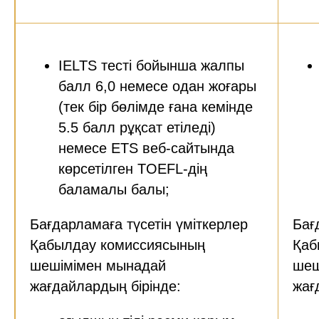
IELTS тесті бойынша жалпы
балл 6,0 немесе одан жоғары
(тек бір бөлімде ғана кемінде
5.5 балл рұқсат етіледі)
немесе ETS веб-сайтында
көрсетілген TOEFL-дің
баламалы балы;
Бағдарламаға түсетін үміткерлер
Бағ
Қабылдау комиссиясының
Қаб
шешімімен мынадай
шеш
жағдайлардың бірінде:
жағ