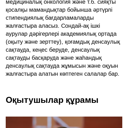
медициналық онкология және т.б. сияқты
қосалқы мамандықтар бойынша әртүрлі
стипендиялық бағдарламаларды
жалғастыра аласыз. Сондай-ақ ішкі
аурулар дәрігерлері академиялық ортада
(оқыту және зерттеу), қоғамдық денсаулық
сақтауда, кеңес беруде, денсаулық
сақтауды басқаруда және жаһандық
денсаулық сақтауда жұмысын және оқуын
жалғастыра алатын көптеген салалар бар.
Оқытушылар құрамы