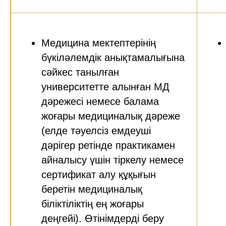
Медицина мектептерінің
бүкіләлемдік анықтамалығына
сәйкес танылған
университетте алынған МД
дәрежесі немесе балама
жоғары медициналық дәреже
(елде тәуелсіз емдеуші
дәрігер ретінде практикамен
айналысу үшін тіркелу немесе
сертификат алу құқығын
беретін медициналық
біліктіліктің ең жоғары
деңгейі). Өтінімдерді беру