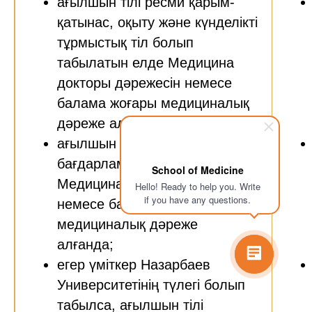
ағылшын тілі ресми қарым-
қатынас, оқыту және күнделікті
тұрмыстық тіл болып
табылатын елде Медицина
докторы дәрежесін немесе
балама жоғары медициналық
дәреже алғанда;
ағылшын тілінде оқытылатын
бағдарламалар бойынша
School of Medicine
Медицина докторы дәрежесін
Hello! Ready to help you. Write
if you have any questions.
немесе балама жоғары
медициналық дәреже
алғанда;
егер үміткер Назарбаев
Университетінің түлегі болып
табылса, ағылшын тілі