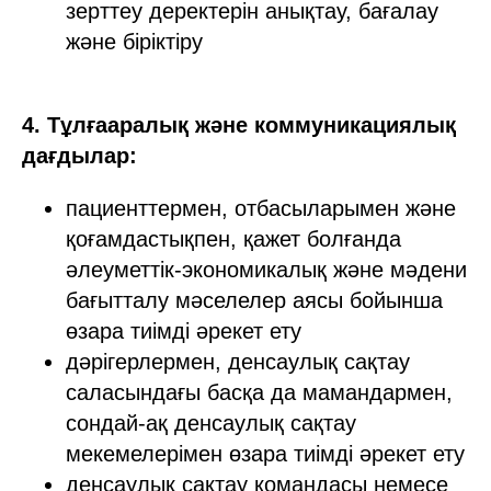
зерттеу деректерін анықтау, бағалау
және біріктіру
4. Тұлғааралық және коммуникациялық
дағдылар:
пациенттермен, отбасыларымен және
қоғамдастықпен, қажет болғанда
әлеуметтік-экономикалық және мәдени
бағытталу мәселелер аясы бойынша
өзара тиімді әрекет ету
дәрігерлермен, денсаулық сақтау
саласындағы басқа да мамандармен,
сондай-ақ денсаулық сақтау
мекемелерімен өзара тиімді әрекет ету
денсаулық сақтау командасы немесе