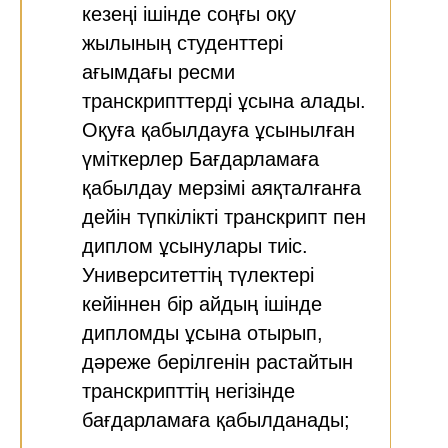
кезеңі ішінде соңғы оқу
жылының студенттері
ағымдағы ресми
транскрипттерді ұсына алады.
Оқуға қабылдауға ұсынылған
үміткерлер Бағдарламаға
қабылдау мерзімі аяқталғанға
дейін түпкілікті транскрипт пен
диплом ұсынулары тиіс.
Университеттің түлектері
кейіннен бір айдың ішінде
дипломды ұсына отырып,
дәреже берілгенін растайтын
транскрипттің негізінде
бағдарламаға қабылданады;