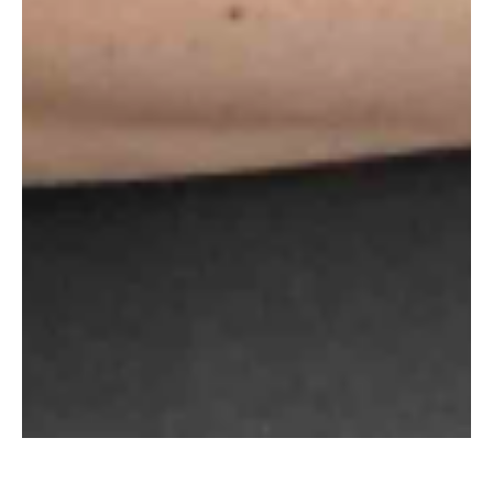
Айгерим Акпарова