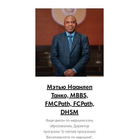
Мэтью Наанлеп
Танко, MBBS,
FMCPath, FCPath,
DHSM
Вице-декан по медицинскому
образованию, Директор
программ "6-летняя программа
бакалавриата по медицине",