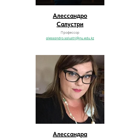
Алессандро
Салустри
Профессор
alessandro.salustri@nu.edu.kz
Алессандра