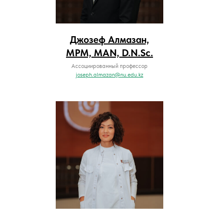
Джозеф Алмазан,
MPM, MAN, D.N.Sc.
Ассоциированный профессор
joseph.almazan@nu.edu.kz