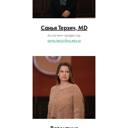
Санья Терзич, MD
Ассистент-профессор
sanja.terzic@nu.edu.kz