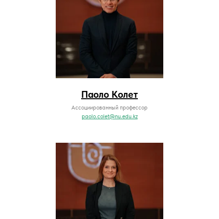
Паоло Колет
Ассоциированный профессор
paolo.colet@nu.edu.kz