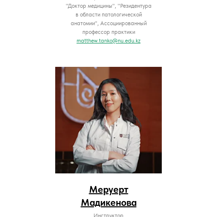
"Доктор медицины", "Резидентура
в области патологической
анатомии", Ассоциированный
профессор практики
matthew.tanko@nu.edu.kz
Меруерт
Мадикенова
Инструктор