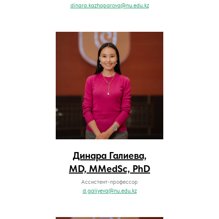
dinara.kazhaparova@nu.edu.kz
Динара Галиева,
MD, MMedSc, PhD
Ассистент-профессор
d.galiyeva@nu.edu.kz