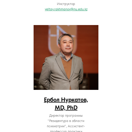
Инструктор
yeltay.rakhmanov@nu.edu.kz
Ербол Нуркатов,
MD, PhD
Директор программы
"Резидентура в области
психиатрии", Ассистент-
профессор практики