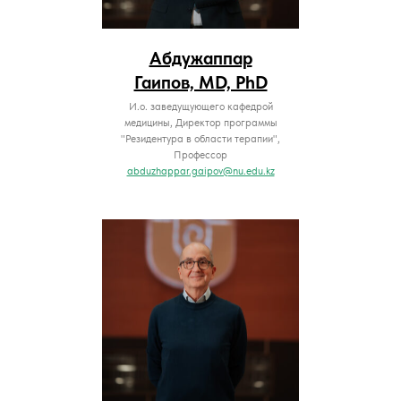
Абдужаппар
Гаипов, MD, PhD
И.о. заведущующего кафедрой
медицины, Директор программы
"Резидентура в области терапии",
Профессор
abduzhappar.gaipov@nu.edu.kz