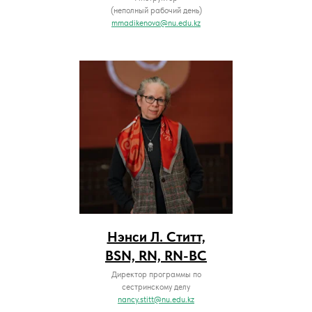
(неполный рабочий день)
mmadikenova@nu.edu.kz
Нэнси Л. Ститт,
BSN, RN, RN-BC
Директор программы по
сестринскому делу
nancy.stitt@nu.edu.kz