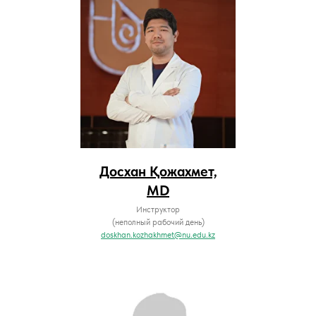
Досхан Қожахмет,
MD
Инструктор
(неполный рабочий день)
doskhan.kozhakhmet@nu.edu.kz