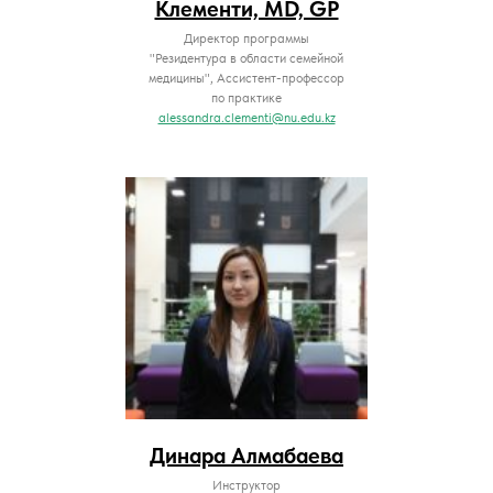
Клементи, MD, GP
Директор программы
"Резидентура в области семейной
медицины", Ассистент-профессор
по практике
alessandra.clementi@nu.edu.kz
Динара Алмабаева
Инструктор