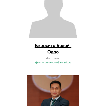
Ежерсито Балай-
Одао
Инструктор
ejercito.balayodao@nu.edu.kz