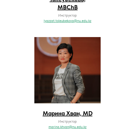
MBChB
Инструктор
lyazzat.toleubekova@nu.edu.kz
Марина Хван, MD
Инструктор
marina.khvan@nu.edu.kz