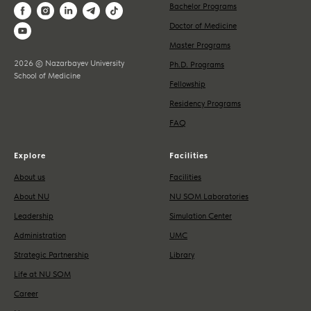
Bachelor Programs
Doctor of Medicine
Master Programs
2026 © Nazarbayev University
Ph.D. Programs
School of Medicine
Fellowship
Residency Programs
FAQ
Explore
Facilities
About us
Facilities
About NU
NU SOM Laboratories
Leadership
Simulation Center
Administration
UMC
Strategic Partnership
Library
Life at NU SOM
Career