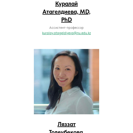
Куралай
Атагелдиева, MD,
PhD
Ассистент-профессор
kuralay.atageldiyeva@nu.edu.kz
Ляззат
Толеубекова,